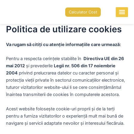
Skip
to
Calculator Cost
content
Autovehicule 
Politica de utilizare cookies
Va rugam să citiți cu atenție informațiile care urmează:
Pentru a respecta cerințele stabilite în
Directiva UE din 26
mai 2012
și prevederile
Legii nr. 506 din 17 noiembrie
2004
privind prelucrarea datelor cu caracter personal şi
protecţia vieţii private în sectorul comunicaţiilor electronice,
tuturor vizitatorilor website-ului li se cere consimțământul
înaintea transmiterii de cookies în computerele acestora.
Acest website folosește cookie-uri proprii și de la terți
pentru a furniza vizitatorilor o experiență mult mai bună de
navigare și servicii adaptate nevoilor și interesului fiecăruia.