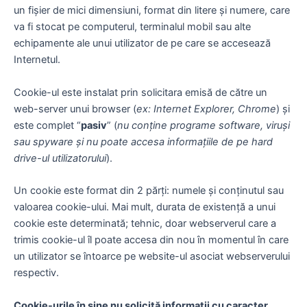
un fișier de mici dimensiuni, format din litere și numere, care
va fi stocat pe computerul, terminalul mobil sau alte
echipamente ale unui utilizator de pe care se accesează
Internetul.
Cookie-ul este instalat prin solicitara emisă de către un
web-server unui browser (
ex: Internet Explorer, Chrome
) și
este complet “
pasiv
” (
nu conține programe software, viruși
sau spyware și nu poate accesa informațiile de pe hard
drive-ul utilizatorului
).
Un cookie este format din 2 părți: numele și conținutul sau
valoarea cookie-ului. Mai mult, durata de existență a unui
cookie este determinată; tehnic, doar webserverul care a
trimis cookie-ul îl poate accesa din nou în momentul în care
un utilizator se întoarce pe website-ul asociat webserverului
respectiv.
Cookie-urile în sine nu solicită informații cu caracter