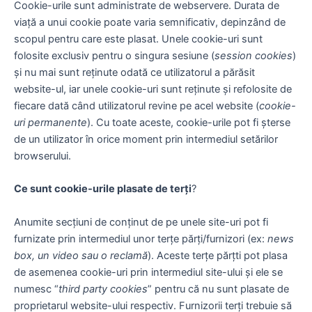
Cookie-urile sunt administrate de webservere. Durata de
viață a unui cookie poate varia semnificativ, depinzând de
scopul pentru care este plasat. Unele cookie-uri sunt
folosite exclusiv pentru o singura sesiune (
session cookies
)
și nu mai sunt reținute odată ce utilizatorul a părăsit
website-ul, iar unele cookie-uri sunt reținute și refolosite de
fiecare dată când utilizatorul revine pe acel website (
cookie-
uri permanente
). Cu toate aceste, cookie-urile pot fi șterse
de un utilizator în orice moment prin intermediul setărilor
browserului.
Ce sunt cookie-urile plasate de terți
?
Anumite secțiuni de conținut de pe unele site-uri pot fi
furnizate prin intermediul unor terțe părți/furnizori (ex:
news
box, un video sau o reclamă
). Aceste terțe părțti pot plasa
de asemenea cookie-uri prin intermediul site-ului și ele se
numesc “
third party cookies
” pentru că nu sunt plasate de
proprietarul website-ului respectiv. Furnizorii terți trebuie să