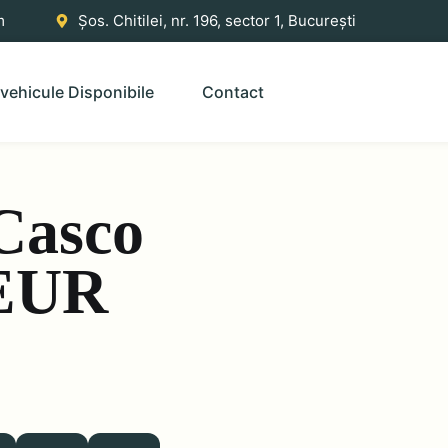
m
Șos. Chitilei, nr. 196, sector 1, București
vehicule Disponibile
Contact
 Casco
 EUR