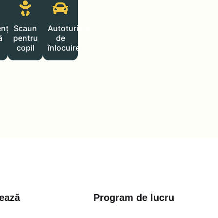
ență
Scaun
Autoturism
ă
pentru
de
copil
înlocuire
ează
Program de lucru