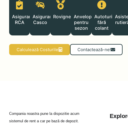
Asigurare
Asigurare
Rovignetă
Anvelope
Autoturisme
Asist
RCA
Casco
pentru
fără
rutier
sezon
colant
Calculează Costurile
Contactează-ne!
Compania noastra pune la dispozitie acum
Explor
sistemul de rent a car pe bază de depozit.