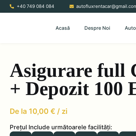
Skip
+40 749 084 084
autofluxrentacar@gmail.co
to
content
Acasă
Despre Noi
Auto
Asigurare full
+ Depozit 100
10,00
€
Prețul Include următoarele facilități: