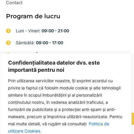
Contact
Program de lucru
Luni - Vineri:
09:00 - 21:00
Sâmbătă:
09:00 - 17:00
Duminică:
Închis
Confidențialitatea datelor dvs. este
Informații de Contact
importantă pentru noi
+40 749 084 084
Prin utilizarea serviciilor noastre, îți exprimi acordul cu
privire la faptul că folosim module cookie și alte tehnologii
autofluxrentacar@gmail.com
similare în scopul îmbunătățirii și al personalizării
Șos. Chitilei, nr. 196, sector 1, București
conținutului nostru, în vederea analizării traficului, a
furnizării de publicitate și a protecției anti-spam și anti-
malware, precum și împotriva utilizării neautorizate. Pentru
Copyright © AUTOFLUX | Designed & Developed by
WEDEV IT
mai multe detalii, vă rugăm să consultați
Politica de
utilizare Cookies.