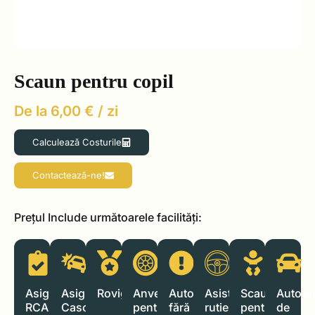
Scaun pentru copil
6,00
€
Calculează Costurile
Contactează-ne!
Prețul Include următoarele facilități:
Asigurare
Asigurare
Rovignetă
Anvelope
Autoturisme
Asistență
Scaun
Autotu
RCA
Casco
pentru
fără
rutieră
pentru
de