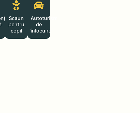
ență
Scaun
Autoturism
ă
pentru
de
copil
înlocuire