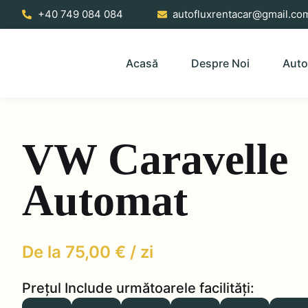
Skip
+40 749 084 084
autofluxrentacar@gmail.co
to
content
Acasă
Despre Noi
Auto
VW Caravelle
Automat
75,00
€
Prețul Include următoarele facilități: