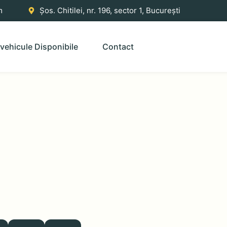
m
Șos. Chitilei, nr. 196, sector 1, București
vehicule Disponibile
Contact