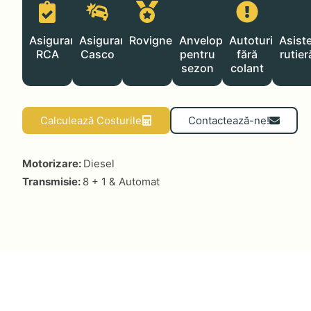
Asigurare
Asigurare
Rovignetă
Anvelope
Autoturisme
Asist
RCA
Casco
pentru
fără
rutier
sezon
colant
Calculează Costurile
Contactează-ne!
Motorizare:
Diesel
Transmisie:
8 + 1 & Automat