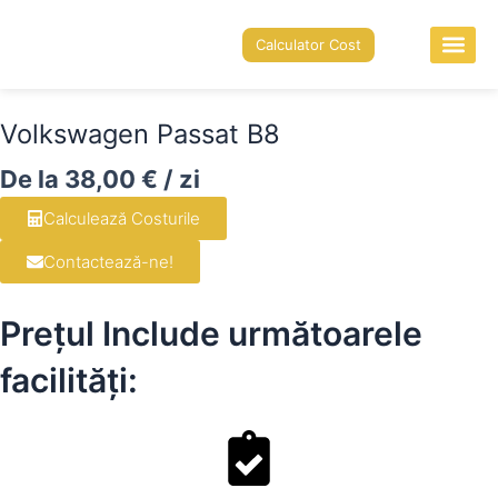
Skip
to
Calculator Cost
content
Autovehicule 
Volkswagen Passat B8
38,00
€
Calculează Costurile
Contactează-ne!
Prețul Include următoarele
facilități: